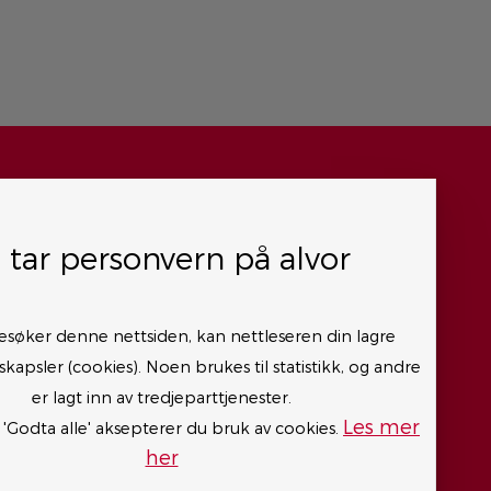
i tar personvern på alvor
Personvernerklæring
Cookies
esøker denne nettsiden, kan nettleseren din lagre
Åpenhetsloven
kapsler (cookies). Noen brukes til statistikk, og andre
Dine rettigheter etter dataforordningen
er lagt inn av tredjeparttjenester.
Les mer
Bærekraft og Miljø
 'Godta alle' aksepterer du bruk av cookies.
her