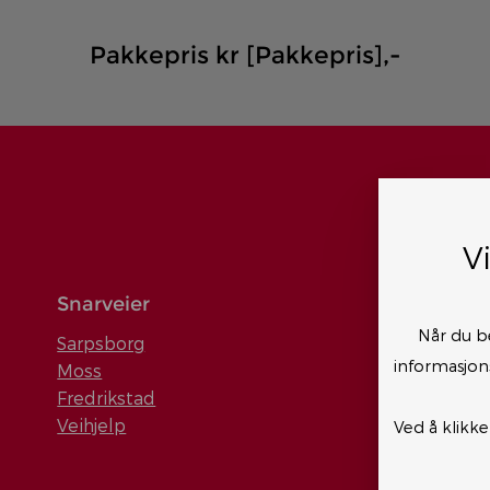
Pakkepris kr [Pakkepris],-
V
Snarveier
Når du b
Sarpsborg
informasjons
Moss
Fredrikstad
Veihjelp
Ved å klikke