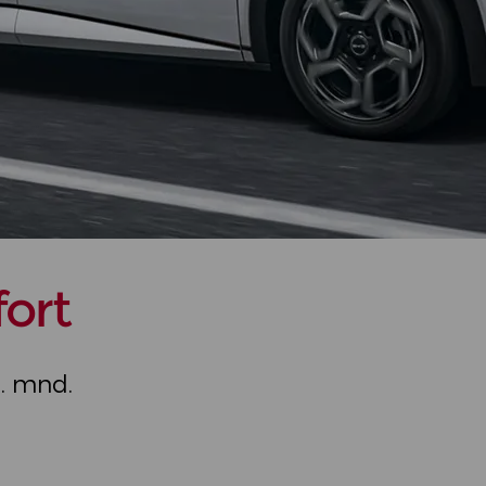
ort
r. mnd.