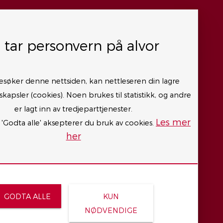
i tar personvern på alvor
Personvernerklæring
Cookies
esøker denne nettsiden, kan nettleseren din lagre
Åpenhetsloven
kapsler (cookies). Noen brukes til statistikk, og andre
Dine rettigheter etter dataforordningen
er lagt inn av tredjeparttjenester.
Les mer
Bærekraft og Miljø
 'Godta alle' aksepterer du bruk av cookies.
her
GODTA ALLE
KUN
NØDVENDIGE