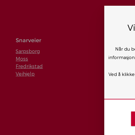
V
Snarveier
Når du b
Sarpsborg
informasjons
Moss
Fredrikstad
Veihjelp
Ved å klikke