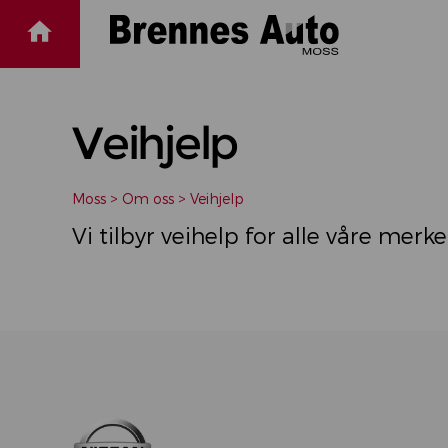
Veihjelp
Moss
>
Om oss
>
Veihjelp
Vi tilbyr veihelp for alle våre merke