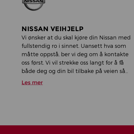
NISSAN VEIHJELP
Vi ønsker at du skal kjøre din Nissan med
fullstendig ro i sinnet. Uansett hva som
måtte oppstå, ber vi deg om å kontakte
oss først. Vi vil strekke oss langt for å få
både deg og din bil tilbake på veien så
raskt og problemfritt som mulig. Vår
Les mer
assistanse er tilgjengelig 24 timer i
døgnet, 7 dager i uken – og det beste av
alt er at det er helt gratis!