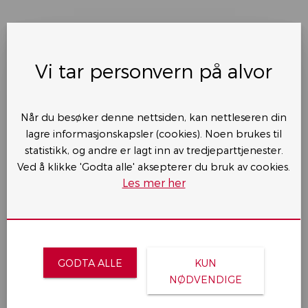
Åpningstider
Mandag
08.30 - 17.00
Vi tar personvern på alvor
Tirsdag
08.30 - 17.00
Onsdag
08.30 - 17.00
Når du besøker denne nettsiden, kan nettleseren din
Torsdag
08.30 - 19.00
lagre informasjonskapsler (cookies). Noen brukes til
statistikk, og andre er lagt inn av tredjeparttjenester.
Fredag
07.30 - 17.00
Ved å klikke 'Godta alle' aksepterer du bruk av cookies.
Lørdag
Stengt
Les mer her
Søndag
Stengt
+
GODTA ALLE
KUN
NØDVENDIGE
−