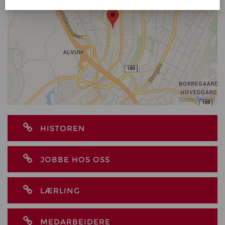
Wikimedia
/
OSM
HISTOREN
JOBBE HOS OSS
LÆRLING
MEDARBEIDERE