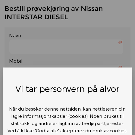
Bestill prøvekjøring av Nissan
INTERSTAR DIESEL
Navn
Mobil
E-post
Vi tar personvern på alvor
Når du besøker denne nettsiden, kan nettleseren din
Ønsket dato
lagre informasjonskapsler (cookies). Noen brukes til

statistikk, og andre er lagt inn av tredjeparttjenester.
Ved å klikke 'Godta alle' aksepterer du bruk av cookies.
august