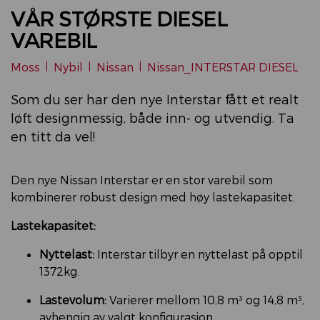
VÅR STØRSTE DIESEL
VAREBIL
Moss
|
Nybil
|
Nissan
|
Nissan_INTERSTAR DIESEL
Som du ser har den nye Interstar fått et realt
løft designmessig, både inn- og utvendig. Ta
en titt da vel!
​Den nye Nissan Interstar er en stor varebil som
kombinerer robust design med høy lastekapasitet.
Lastekapasitet:
Nyttelast:
Interstar tilbyr en nyttelast på opptil
1372kg.
Lastevolum:
Varierer mellom 10,8 m³ og 14,8 m³,
avhengig av valgt konfigurasjon.