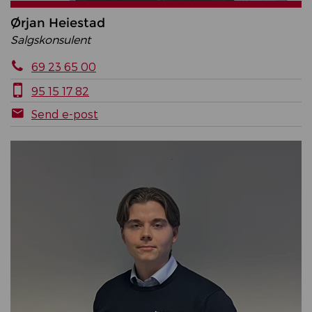
Ørjan Heiestad
Salgskonsulent
69 23 65 00
95 15 17 82
Send e-post