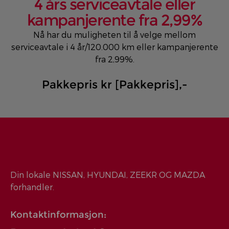
4 års serviceavtale eller
kampanjerente fra 2,99%
Nå har du muligheten til å velge mellom
serviceavtale i 4 år/120.000 km eller kampanjerente
fra 2,99%.
Pakkepris kr [Pakkepris],-
Din lokale NISSAN, HYUNDAI, ZEEKR OG MAZDA
forhandler.
Kontaktinformasjon: