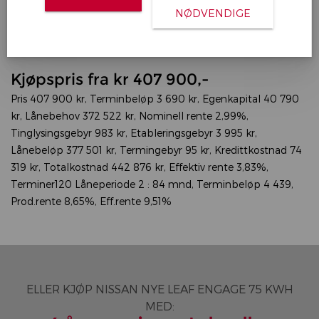
NØDVENDIGE
Benytt rentekampanjen fra 2.99% med 10%
egenkapital.
Kjøpspris fra kr 407 900,-
Pris 407 900 kr, Terminbeløp 3 690 kr, Egenkapital 40 790
kr, Lånebehov 372 522 kr, Nominell rente 2,99%,
Tinglysingsgebyr 983 kr, Etableringsgebyr 3 995 kr,
Lånebeløp 377 501 kr, Termingebyr 95 kr, Kredittkostnad 74
319 kr, Totalkostnad 442 876 kr, Effektiv rente 3,83%,
Terminer120 Låneperiode 2 : 84 mnd, Terminbeløp 4 439,
Prod.rente 8,65%, Eff.rente 9,51%
ELLER KJØP NISSAN NYE LEAF ENGAGE 75 KWH
MED: