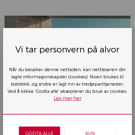
Vi tar personvern på alvor
Når du besøker denne nettsiden, kan nettleseren din
FLYTENDE
lagre informasjonskapsler (cookies). Noen brukes til
KAMPANJERENTE
statistikk, og andre er lagt inn av tredjeparttjenester.
fra 2,99%
Ved å klikke 'Godta alle' aksepterer du bruk av cookies.
Les mer her
KJØP NISSAN NYE LEAF ENGAGE 75 KWH
FRA KUN 3690,- I MND.
GODTA ALLE
KUN