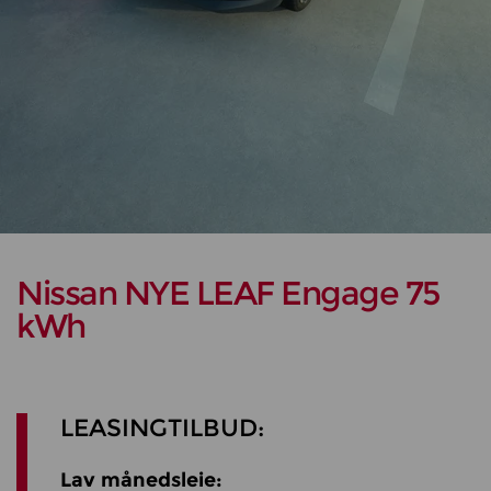
Nissan NYE LEAF Engage 75
kWh
LEASINGTILBUD:
Lav månedsleie: