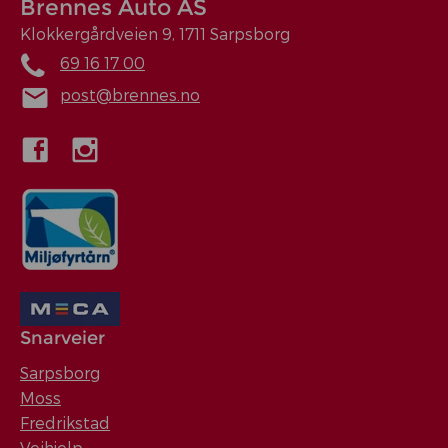
Brennes Auto AS
Klokkergårdveien 9, 1711 Sarpsborg
69 16 17 00
post@brennes.no
Snarveier
Sarpsborg
Moss
Fredrikstad
Veihjelp