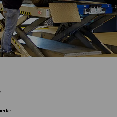
n
merke.