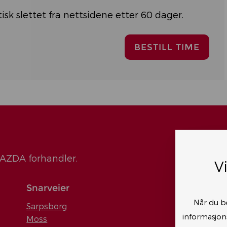
k slettet fra nettsidene etter 60 dager.
AZDA forhandler.
V
Snarveier
Når du b
Sarpsborg
informasjons
Moss