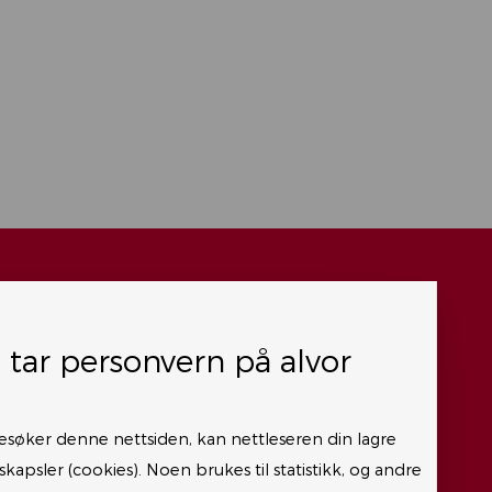
i tar personvern på alvor
Personvernerklæring
Cookies
esøker denne nettsiden, kan nettleseren din lagre
Åpenhetsloven
kapsler (cookies). Noen brukes til statistikk, og andre