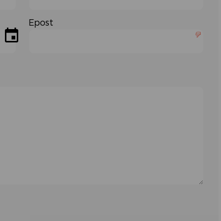
Epost

lør
søn
1
2
8
9
15
16
22
23
29
30
5
6
Close