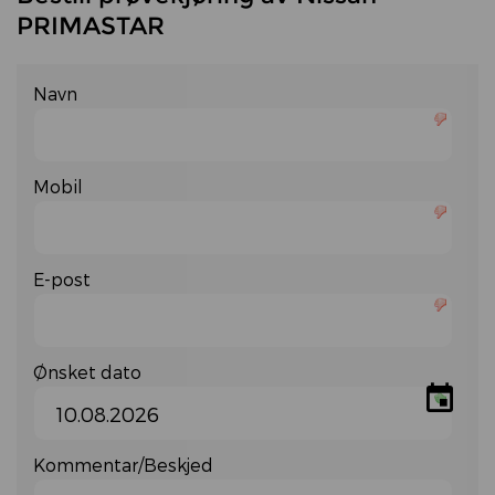
PRIMASTAR
Navn
Mobil
E-post
Ønsket dato

august
2026
Kommentar/Beskjed
man
tir
ons
tor
fre
lør
søn