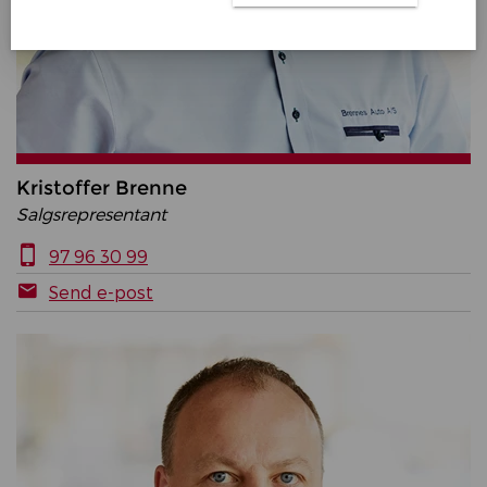
Kristoffer Brenne
Salgsrepresentant
97 96 30 99
Send e-post