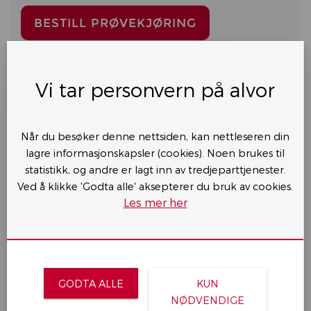
Vi tar personvern på alvor
Kontakt oss i dag
Når du besøker denne nettsiden, kan nettleseren din
lagre informasjonskapsler (cookies). Noen brukes til
statistikk, og andre er lagt inn av tredjeparttjenester.
Ved å klikke 'Godta alle' aksepterer du bruk av cookies.
Les mer her
GODTA ALLE
KUN
NØDVENDIGE