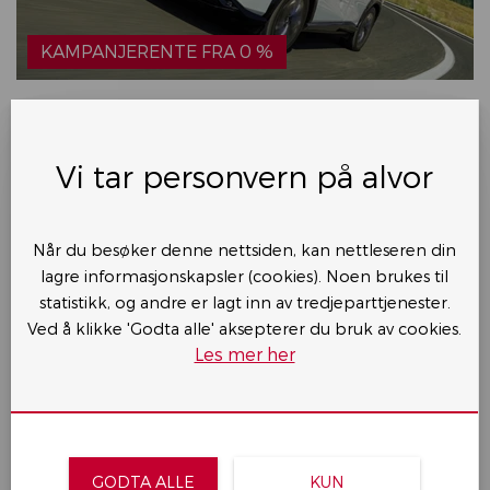
KAMPANJERENTE FRA 0 %
Nissan ARIYA
Evolve e-4ORCE TOPPMODELL
Vi tar personvern på alvor
PRIS
582.750,-
Når du besøker denne nettsiden, kan nettleseren din
Vis kampanjedetaljer
lagre informasjonskapsler (cookies). Noen brukes til
statistikk, og andre er lagt inn av tredjeparttjenester.
Ved å klikke 'Godta alle' aksepterer du bruk av cookies.
BE OM TILBUD
Les mer her
PRØVEKJØRING
GODTA ALLE
KUN
LES MER