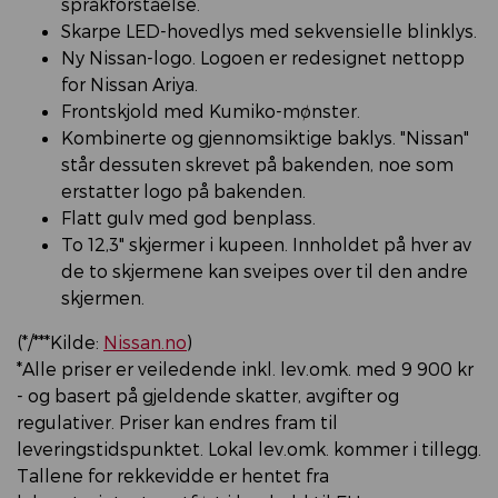
språkforståelse.
Skarpe LED-hovedlys med sekvensielle blinklys.
Ny Nissan-logo. Logoen er redesignet nettopp
for Nissan Ariya.
Frontskjold med Kumiko-mønster.
Kombinerte og gjennomsiktige baklys. "Nissan"
står dessuten skrevet på bakenden, noe som
erstatter logo på bakenden.
Flatt gulv med god benplass.
To 12,3" skjermer i kupeen. Innholdet på hver av
de to skjermene kan sveipes over til den andre
skjermen.
(*/***Kilde:
Nissan.no
)
*Alle priser er veiledende inkl. lev.omk. med 9 900 kr
- og basert på gjeldende skatter, avgifter og
regulativer. Priser kan endres fram til
leveringstidspunktet. Lokal lev.omk. kommer i tillegg.
Tallene for rekkevidde er hentet fra