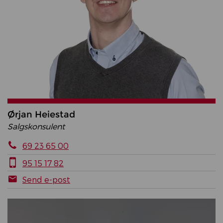
Ørjan Heiestad
Salgskonsulent
69 23 65 00
95 15 17 82
Send e-post