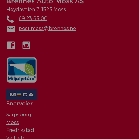
Brennes Auto Moss AS
Høydaveien 7, 1523 Moss
69 23 65 00
post.moss@brennes.no
Snarveier
Sarpsborg
Moss
Fredrikstad
Veihjelp