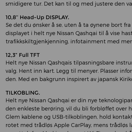
smidigere tur. Det kan til og med justere den va
10,8’’ Head-Up DISPLAY.
Se det du ønsker å se, uten å ta øynene bort fra
displayet i helt nye Nissan Qashqai til å vise has
trafikkskiltgjenkjenning, infotainment med mer
12,3” Full TFT
Helt nye Nissan Qashqais tilpasningsbare instru
valg. Hent inn kart. Legg til menyer. Plasser in
den. Med en bakgrunn inspirert av japansk Kiriko-g
TILKOBLING.
Helt nye Nissan Qashqai er din nye teknologipa
den enkleste berøring, vil du bli forbløffet over 
Glem kablene og USB-tilkoblingen, hold kontakt
rotet med trådløs Apple CarPlay, mens trådløs l