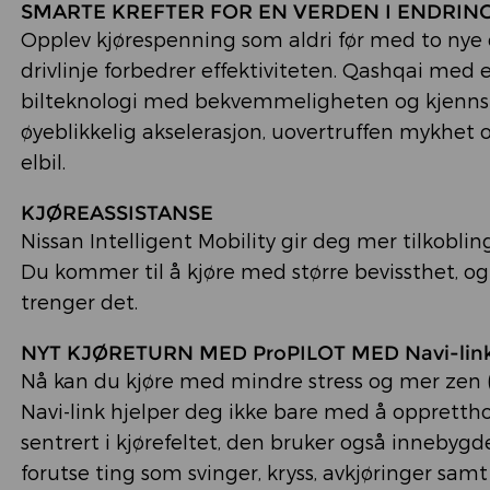
SMARTE KREFTER FOR EN VERDEN I ENDRIN
Opplev kjørespenning som aldri før med to nye d
drivlinje forbedrer effektiviteten. Qashqai med
bilteknologi med bekvemmeligheten og kjennska
øyeblikkelig akselerasjon, uovertruffen mykhet o
elbil.
KJØREASSISTANSE
Nissan Intelligent Mobility gir deg mer tilkoblin
Du kommer til å kjøre med større bevissthet, og
trenger det.
NYT KJØRETURN MED ProPILOT MED Navi-link
Nå kan du kjøre med mindre stress og mer zen (
Navi-link hjelper deg ikke bare med å oppretth
sentrert i kjørefeltet, den bruker også innebyg
forutse ting som svinger, kryss, avkjøringer samt 