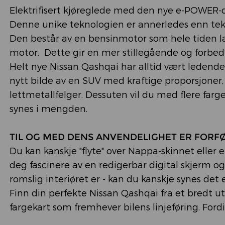
Elektrifisert kjøreglede med den nye e-POWER-dr
Denne unike teknologien er annerledes enn tekn
Den består av en bensinmotor som hele tiden l
motor. Dette gir en mer stillegående og forbedret
Helt nye Nissan Qashqai har alltid vært ledende
nytt bilde av en SUV med kraftige proporsjoner, 
lettmetallfelger. Dessuten vil du med flere far
synes i mengden.
TIL OG MED DENS ANVENDELIGHET ER FOR
Du kan kanskje "flyte" over Nappa-skinnet eller 
deg fascinere av en redigerbar digital skjerm og
romslig interiøret er - kan du kanskje synes det 
Finn din perfekte Nissan Qashqai fra et bredt ut
fargekart som fremhever bilens linjeføring. Ford