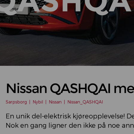
QASHQA
Nissan QASHQAI m
Sarpsborg
|
Nybil
|
Nissan
|
Nissan_QASHQAI
En unik del-elektrisk kjøreopplevelse! D
Nok en gang ligner den ikke på noe ann