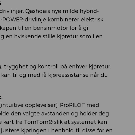
G
rivlinjer. Qashqais nye milde hybrid-
 e-POWER-drivlinje kombinerer elektrisk
pen til en bensinmotor for å gi
g en hviskende stille kjøretur som i en
g, trygghet og kontroll på enhver kjøretur.
 kan til og med få kjøreassistanse når du
.
intuitive opplevelser). ProPILOT med
olde den valgte avstanden og holder deg
de kart fra TomTom® slik at systemet kan
justere kjøringen i henhold til disse for en