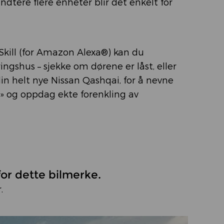
tere flere enheter blir det enkelt for
 Skill (for Amazon Alexa®) kan du
ringshus – sjekke om dørene er låst, eller
in helt nye Nissan Qashqai, for å nevne
an» og oppdag ekte forenkling av
for dette bilmerke.
.