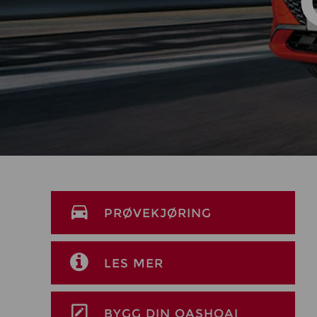
PRØVEKJØRING
LES MER
BYGG DIN QASHQAI