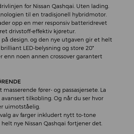
ivlinjen for Nissan Qashqai. Uten lading.
ologien til en tradisjonell hybridmotor.
ader opp en mer responsiv batteridrevet
 drivstoff-effektiv kjøretur.
 på design, og den nye utgaven gir et helt
brilliant LED-belysning og store 20"
ger enn noen annen crossover garantert
FØRENDE
et masserende fører- og passasjersete. La
 avansert tilkobling. Og når du ser hvor
er uimotståelig.
valg av farger inkludert nytt to-tone
i helt nye Nissan Qashqai fortjener det.