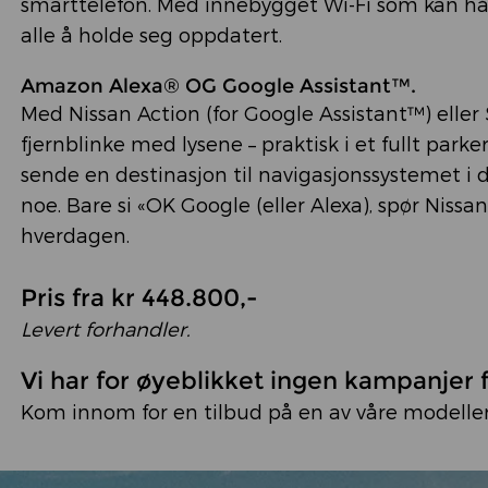
smarttelefon. Med innebygget Wi-Fi som kan hånd
alle å holde seg oppdatert.
Amazon Alexa® OG Google Assistant™.
Med Nissan Action (for Google Assistant™) eller
fjernblinke med lysene – praktisk i et fullt parke
sende en destinasjon til navigasjonssystemet i d
noe. Bare si «OK Google (eller Alexa), spør Niss
hverdagen.
Pris fra kr 448.800,-
Levert forhandler.
Vi har for øyeblikket ingen kampanjer 
Kom innom for en tilbud på en av våre modeller