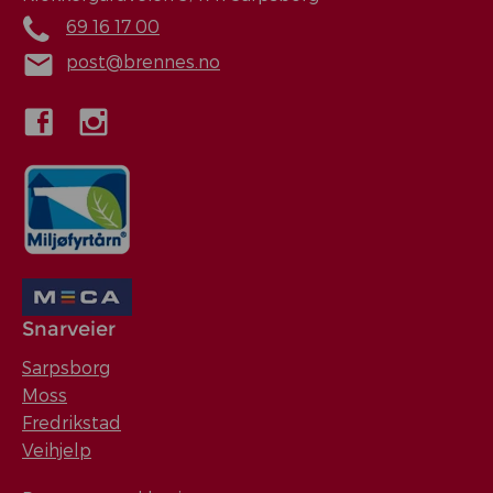
69 16 17 00
post@brennes.no
Snarveier
Sarpsborg
Moss
Fredrikstad
Veihjelp