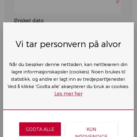
Ønsket dato

Vi tar personvern på alvor
august
2026
Legg ved bilder
man
tir
ons
tor
fre
lør
s
Velg filer...
27
28
29
30
31
1
Når du besøker denne nettsiden, kan nettleseren din
Trenger leiebil
lagre informasjonskapsler (cookies). Noen brukes til
3
4
5
6
7
8
statistikk, og andre er lagt inn av tredjeparttjenester.
10
11
12
13
14
15
Kommentar
Ved å klikke 'Godta alle' aksepterer du bruk av cookies.
17
18
19
20
21
22
Les mer her
24
25
26
27
28
29
31
1
2
3
4
5
GODTA ALLE
KUN
i dag
nullstill
Close
NØDVENDIGE