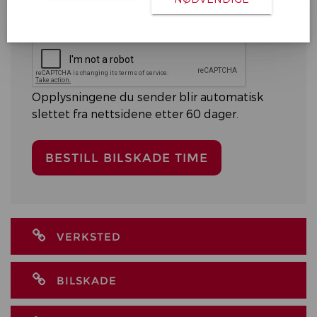
Opplysningene du sender blir automatisk
slettet fra nettsidene etter 60 dager.
VERKSTED
BILSKADE